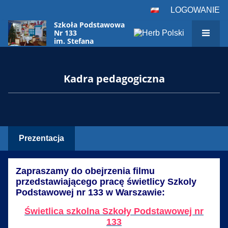
LOGOWANIE
Szkoła Podstawowa
Nr 133
im. Stefana
Czarnieckiego
w Warszawie
Kadra pedagogiczna
Prezentacja
Z
apraszamy do obejrzenia filmu
przedstawiającego pracę świetlicy Szkoly
Podstawowej nr 133 w Warszawie:
Świetlica szkolna Szkoły Podstawowej nr
133