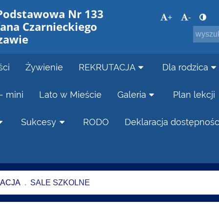
 Podstawowa Nr 133
+
-
fana Czarnieckiego
zawie
ści
Żywienie
REKRUTACJA
Dla rodzica
- mini
Lato w Mieście
Galeria
Plan lekcji
Sukcesy
RODO
Deklaracja dostępnośc
ZACJA
.
SALE SZKOLNE