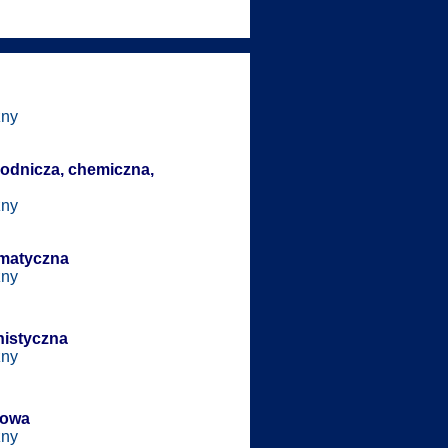
zny
rodnicza, chemiczna,
zny
rmatyczna
zny
nistyczna
zny
kowa
zny