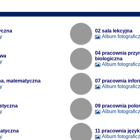
yczna
02 sala lekcyjna
y
Album fotografic
04 pracownia przy
owa
biologiczna
y
Album fotografic
na, matematyczna
07 pracownia info
y
Album fotografic
styczna
09 pracownia polo
y
Album fotografic
atyczna
11 pracownia języ
y
Album fotografic