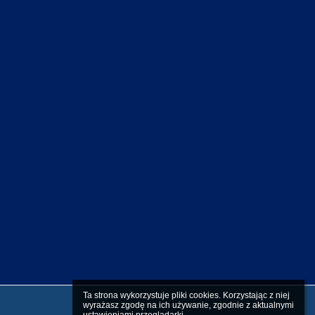
Ta strona wykorzystuje pliki cookies. Korzystając z niej 
wyrażasz zgodę na ich używanie, zgodnie z aktualnymi 