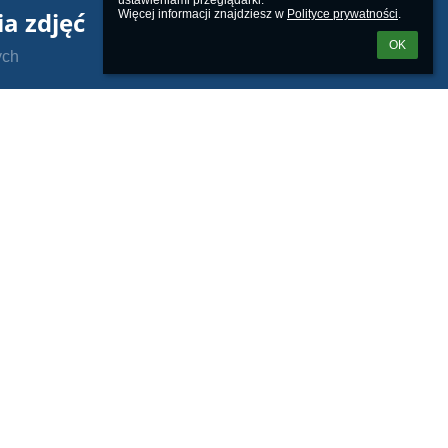
ustawieniami przeglądarki.

ia zdjęć
Więcej informacji znajdziesz w 
Polityce prywatności
.
OK
ych