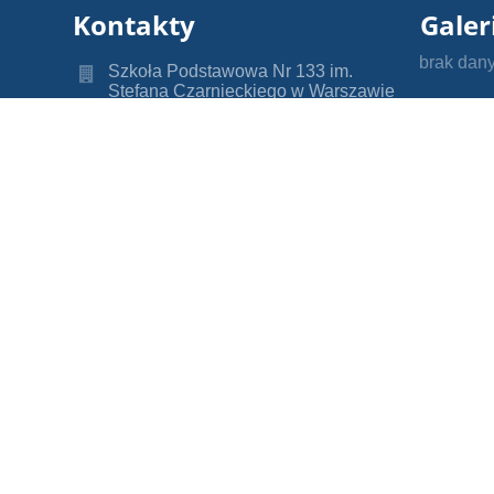
Kontakty
Galer
brak dan
Szkoła Podstawowa Nr 133 im.
Stefana Czarnieckiego w Warszawie
sp133@eduwarszawa.pl
jpopik@eduwarszawa.pl
(22) 834 28 31
ul. Antoniego Fontany 3
01-835 Warszawa
Poland
Małgorzata Kopczyńska
mkopczynska@eduwarszawa.pl
Administratorem danych osobowych
jest Szkoła Podstawowa nr 133 im.
Stefana Czarnieckiego z siedzibą w
Warszawie. Przetwarzamy dane
osobowe w celach oświatowych i
kontaktu, ich odbiorcą mogą być