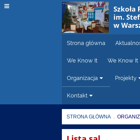
Szkoła
im. Ste
w Wars
Strona główna
Aktualno
We Know It
We Know It 
Organizacja
Projekty
Kontakt
STRONA GŁÓWNA
.
ORGANI
Sale
Lista sal