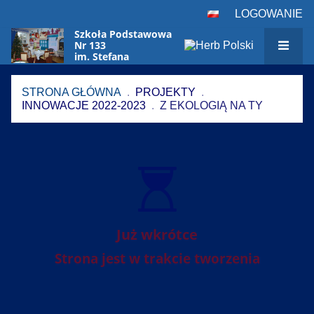
LOGOWANIE
Szkoła Podstawowa
Nr 133
im. Stefana
Czarnieckiego
w Warszawie
STRONA GŁÓWNA
.
PROJEKTY
.
INNOWACJE 2022-2023
.
Z EKOLOGIĄ NA TY
Z
ekologią
na
Ty
Już wkrótce
Strona jest w trakcie tworzenia