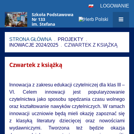
LOGOWANIE
Szkoła Podstawowa
Nr 133
im. Stefana
Czarnieckiego
w Warszawie
STRONA GŁÓWNA
.
PROJEKTY
.
INOWACJE 2024/2025
.
CZWARTEK Z KSIĄŻKĄ
Czwartek
Czwartek z książką
z
książką
Innowacja z zakresu edukacji czytelniczej dla klas III –
VI. Celem innowacji jest popularyzowanie
czytelnictwa jako sposobu spędzania czasu wolnego
oraz kształtowanie nawyków czytelniczych. W ramach
innowacji uczniowie będą mieli okazję zapoznać się
z klasyką literatury dziecięcej oraz nowościami
wydawniczymi. Tworzona też będzie okazja