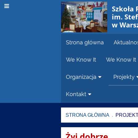
Szkoła
im. Ste
w Wars
Strona główna
Aktualno
We Know It
We Know It 
Organizacja
Projekty
Kontakt
STRONA GŁÓWNA
.
PROJEK
Żyj
Żyj dobrze