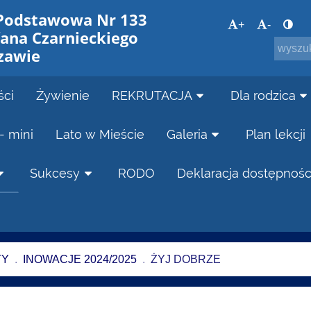
 Podstawowa Nr 133
+
-
fana Czarnieckiego
zawie
ści
Żywienie
REKRUTACJA
Dla rodzica
- mini
Lato w Mieście
Galeria
Plan lekcji
Sukcesy
RODO
Deklaracja dostępnośc
TY
.
INOWACJE 2024/2025
.
ŻYJ DOBRZE