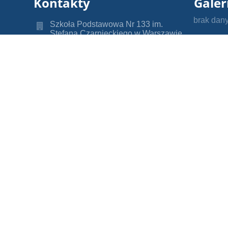
Kontakty
Galer
brak dan
Szkoła Podstawowa Nr 133 im.
Stefana Czarnieckiego w Warszawie
sp133@eduwarszawa.pl
jpopik@eduwarszawa.pl
(22) 834 28 31
ul. Antoniego Fontany 3
01-835 Warszawa
Poland
Małgorzata Kopczyńska
mkopczynska@eduwarszawa.pl
Administratorem danych osobowych
jest Szkoła Podstawowa nr 133 im.
Stefana Czarnieckiego z siedzibą w
Warszawie. Przetwarzamy dane
osobowe w celach oświatowych i
kontaktu, ich odbiorcą mogą być
podmioty świadczące dla nas