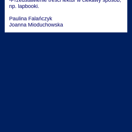
-Przedstawienie treści lektur w ciekawy sposób,
np. lapbooki.
Paulina Falańczyk
Joanna Mioduchowska