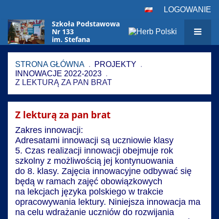
LOGOWANIE
Szkoła Podstawowa
Nr 133
im. Stefana
Czarnieckiego
w Warszawie
STRONA GŁÓWNA
.
PROJEKTY
.
INNOWACJE 2022-2023
.
Z LEKTURĄ ZA PAN BRAT
Z
Z lekturą za pan brat
lekturą
Zakres innowacji:
za
Adresatami innowacji są uczniowie klasy
pan
5. Czas realizacji innowacji obejmuje rok
brat
szkolny z możliwością jej kontynuowania
do 8. klasy. Zajęcia innowacyjne odbywać się
będą w ramach zajęć obowiązkowych
na lekcjach języka polskiego w trakcie
opracowywania lektury. Niniejsza innowacja ma
na celu wdrażanie uczniów do rozwijania