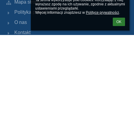
Ta strona wykorzystuje pliki cookies. Korzystając z niej 
Mapa strony
wyrażasz zgodę na ich używanie, zgodnie z aktualnymi 
ustawieniami przeglądarki.

Polityka prywatności
Więcej informacji znajdziesz w 
Polityce prywatności
.
O nas
OK
Kontakt
Aktualności
BIP
Dziennik Librus
Kontakty
Szkoła Podstawowa Nr 133 im. Stefana
Czarnieckiego w Warszawie
sp133@eduwarszawa.pl
jpopik@eduwarszawa.pl
(22) 834 28 31
ul. Antoniego Fontany 3