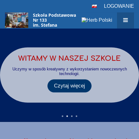
LOGOWANIE
Szkoła Podstawowa
Nr 133
im. Stefana
Czarnieckiego
Strona
w Warszawie
główna
WITAMY W NASZEJ SZKOLE
Uczymy w sposób kreatywny z wykorzystaniem nowoczesnych
technologii.
Czytaj więcej