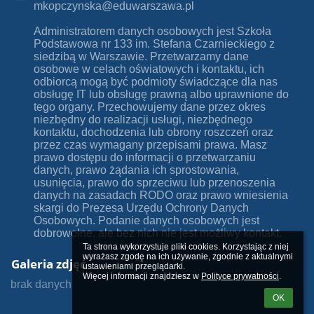
mkopczynska@eduwarszawa.pl
Administratorem danych osobowych jest Szkoła
Podstawowa nr 133 im. Stefana Czarnieckiego z
siedzibą w Warszawie. Przetwarzamy dane
osobowe w celach oświatowych i kontaktu, ich
odbiorcą mogą być podmioty świadczące dla nas
obsługę IT lub obsługę prawną albo uprawnione do
tego organy. Przechowujemy dane przez okres
niezbędny do realizacji usługi, niezbędnego
kontaktu, dochodzenia lub obrony roszczeń oraz
przez czas wymagany przepisami prawa. Masz
prawo dostępu do informacji o przetwarzaniu
danych, prawo żądania ich sprostowania,
usunięcia, prawo do sprzeciwu lub przenoszenia
danych na zasadach RODO oraz prawo wniesienia
skargi do Prezesa Urzędu Ochrony Danych
Osobowych. Podanie danych osobowych jest
dobrowolne, ale bez nich nie jest możliwy kontakt.
Ta strona wykorzystuje pliki cookies. Korzystając z niej 
wyrażasz zgodę na ich używanie, zgodnie z aktualnymi 
Galeria zdjęć
ustawieniami przeglądarki.

Więcej informacji znajdziesz w 
Polityce prywatności
.
brak danych
OK