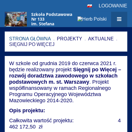
LOGOWANIE
Szkoła Podstawowa
Nr 133
im. Stefana
Czarnieckiego
w Warszawie
STRONA GŁÓWNA
.
PROJEKTY
.
AKTUALNE
.
SIĘGNIJ PO WIĘCEJ
Sięgnij
W szkole od grudnia 2019 do czerwca 2021 r.
po
będzie realizowany projekt
Sięgnij
po Więcej –
Więcej
rozwój doradztwa zawodowego w szkołach
podstawowych m. st. Warszawy
. Projekt
współfinansowany w ramach Regionalnego
Programu Operacyjnego Województwa
Mazowieckiego 2014-2020.
Opis projektu:
Całkowita wartość projektu: 4
462 172,50 zł