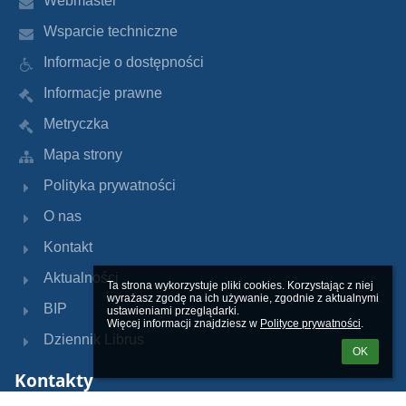
Webmaster
Wsparcie techniczne
Informacje o dostępności
Informacje prawne
Metryczka
Mapa strony
Polityka prywatności
O nas
Kontakt
Aktualności
Ta strona wykorzystuje pliki cookies. Korzystając z niej 
wyrażasz zgodę na ich używanie, zgodnie z aktualnymi 
BIP
ustawieniami przeglądarki.

Więcej informacji znajdziesz w 
Polityce prywatności
.
Dziennik Librus
OK
Kontakty