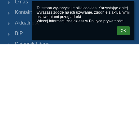
O nas
Ta strona wykorzystuje pliki cookies. Korzystając z niej 
Kontakt
wyrażasz zgodę na ich używanie, zgodnie z aktualnymi 
ustawieniami przeglądarki.

Więcej informacji znajdziesz w 
Polityce prywatności
.
Aktualności
OK
BIP
Dziennik Librus
Kontakty
Szkoła Podstawowa Nr 133 im. Stefana
Czarnieckiego w Warszawie
sp133@eduwarszawa.pl
jpopik@eduwarszawa.pl
(22) 834 28 31
ul. Antoniego Fontany 3
01-835 Warszawa
Poland
Małgorzata Kopczyńska