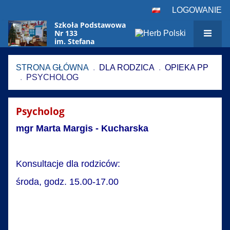
LOGOWANIE
Szkoła Podstawowa
Nr 133
im. Stefana
Czarnieckiego
w Warszawie
STRONA GŁÓWNA
.
DLA RODZICA
.
OPIEKA PP
.
PSYCHOLOG
Psycholog
Psycholog
mgr Marta Margis - Kucharska
Konsultacje dla rodziców:
środa, godz. 15.00-17.00