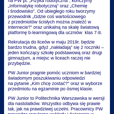
na PW pt. „Fizyka robotyczna”, kończymy
„Informatykę robotyczną” oraz „Chemię
i środowisko”. Od ubiegłego roku tworzymy
przewodnik „Gdzie coś wartościowego
z przedmiotów ścisłych można znaleźć w
Internecie?” oraz unikalną na skalę światową
platformę b-learningową dla uczniów klas 7-8.
Rekrutacja do liceów w maju 2019r. będzie
bardzo trudna, gdyż „nakładają” się 2 roczniki –
jeden kończący szkołę podstawową oraz drugi
gimnazjum, a miejsc w liceach raczej nie
przybędzie.
PW Junior pragnie pomóc uczniom w bardziej
świadomym poszukiwaniu odpowiedzi
na pytanie „Kim chcę zostać?” oraz w wyborze
przedmiotu na egzaminie po ósmej klasie.
PW Junior to Politechnika Warszawska w wersji
dla nastolatków. Wszystko odbywa się prawie
tak, jak na prawdziwej uczelni. Pracownicy PW