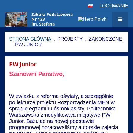
LOGOWANIE
Szkoła Podstawowa
Nr 133
im. Stefana
Czarnieckiego
w Warszawie
STRONA GŁÓWNA
.
PROJEKTY
.
ZAKOŃCZONE
.
PW JUNIOR
PW
PW Junior
Junior
Szanowni Państwo,
W związku z reformą oświaty, a szczególnie
po lekturze projektu Rozporządzenia MEN w
sprawie egzaminu ósmoklasisty, Politechnika
Warszawska zmodyfikowała inicjatywę PW
Junior. Bazując na nowej podstawie
programowej opracowaliśmy autorskie zajęcia