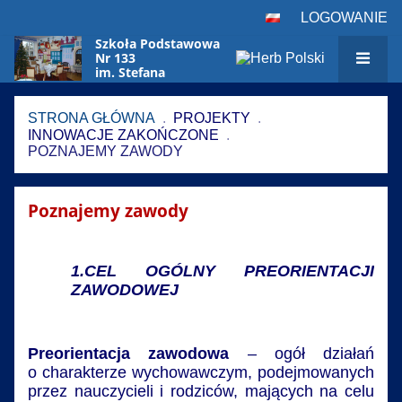
LOGOWANIE
Szkoła Podstawowa
Nr 133
im. Stefana
Czarnieckiego
w Warszawie
STRONA GŁÓWNA
.
PROJEKTY
.
INNOWACJE ZAKOŃCZONE
.
POZNAJEMY ZAWODY
Poznajemy
Poznajemy zawody
zawody
1.CEL OGÓLNY PREORIENTACJI
ZAWODOWEJ
Preorientacja zawodowa
– ogół działań
o charakterze wychowawczym, podejmowanych
przez nauczycieli i rodziców, mających na celu