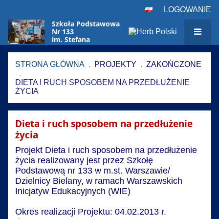
LOGOWANIE
Szkoła Podstawowa
Nr 133
im. Stefana
Czarnieckiego
w Warszawie
STRONA GŁÓWNA
.
PROJEKTY
.
ZAKOŃCZONE
.
DIETA I RUCH SPOSOBEM NA PRZEDŁUŻENIE
ŻYCIA
Dieta
Dieta i ruch sposobem na przedłużenie
i
życia
ruch
Projekt Dieta i ruch sposobem na przedłużenie
sposobem
życia realizowany jest przez Szkołę
na
Podstawową nr 133 w m.st. Warszawie/
przedłużenie
Dzielnicy Bielany, w ramach Warszawskich
życia
Inicjatyw Edukacyjnych (WIE)
Okres realizacji Projektu: 04.02.2013 r.