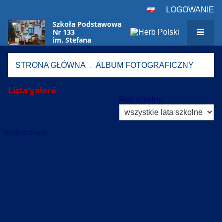
LOGOWANIE
Szkoła Podstawowa
Nr 133
im. Stefana
Czarnieckiego
w Warszawie
STRONA GŁÓWNA
.
ALBUM FOTOGRAFICZNY
Lista galerii
Album
Rok szkolny:
fotograficzny
brak danych