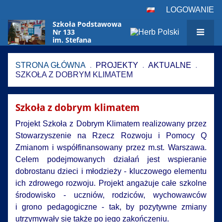
LOGOWANIE
Szkoła Podstawowa
Nr 133
im. Stefana
Czarnieckiego
w Warszawie
STRONA GŁÓWNA
.
PROJEKTY
.
AKTUALNE
.
SZKOŁA Z DOBRYM KLIMATEM
Szkoła
Szkoła z dobrym klimatem
z
dobrym
Projekt Szkoła z Dobrym Klimatem realizowany przez
klimatem
Stowarzyszenie na Rzecz Rozwoju i Pomocy Q
Zmianom i współfinansowany przez m.st. Warszawa.
Celem podejmowanych działań jest wspieranie
dobrostanu dzieci i młodzieży - kluczowego elementu
ich zdrowego rozwoju. Projekt angażuje całe szkolne
środowisko - uczniów, rodziców, wychowawców
i grono pedagogiczne - tak, by pozytywne zmiany
utrzymywały się także po jego zakończeniu.