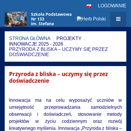
LOGOWANIE
Szkoła Podstawowa
Nr 133
im. Stefana
Czarnieckiego
w Warszawie
STRONA GŁÓWNA
.
PROJEKTY
.
INNOWACJE 2025 - 2026
.
PRZYRODA Z BLISKA – UCZYMY SIĘ PRZEZ
DOŚWIADCZENIE
Przyroda
Przyroda z bliska – uczymy się przez
z
doświadczenie
bliska
–
uczymy
Innowacja ma na celu wyposażyć uczniów w
się
umiejętność przeprowadzania samodzielnych
przez
obserwacji i doświadczeń, stosowanie metody
doświadczenie
projektów w życiu codziennym oraz rozwój
kreatywnego myślenia. Innowacja „Przyroda z bliska –