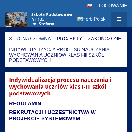
LOGOWANIE
Szkoła Podstawowa
Nr 133
im. Stefana
Czarnieckiego
w Warszawie
STRONA GŁÓWNA
.
PROJEKTY
.
ZAKOŃCZONE
.
INDYWIDUALIZACJA PROCESU NAUCZANIA I
WYCHOWANIA UCZNIÓW KLAS I-III SZKÓŁ
PODSTAWOWYCH
Indywidualizacja
Indywidualizacja procesu nauczania i
procesu
wychowania uczniów klas I-III szkół
nauczania
podstawowych
i
REGULAMIN
wychowania
uczniów
REKRUTACJI I UCZESTNICTWA W
PROJEKCIE
SYSTEMOWYM
klas
I-