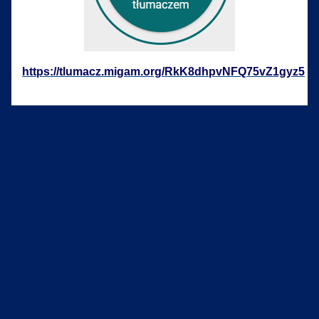
https://tlumacz.migam.org/RkK8dhpvNFQ75vZ1gyz5